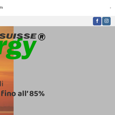
TI
-
i
fino all’ 85%