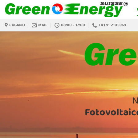
Salta
ai
contenuti
LUGANO
MAIL
08:00 - 17:00
+41 91 2105969
N
Fotovoltaico